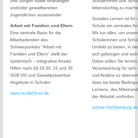
und Jungen sowie straffälligen
Schülerinnen und Schül
und/oder gewaltbereiten
lebenstüchtig zu mache
Jugendlichen auseinander.
Soziales Lernen ist für
Arbeit mit Familien und Eltern
Schule ein zentrales An
Eine zentrale Basis für die
Wir tun alles, um unser
Mitarbeitenden des
Schülerinnen und Schül
Schwerpunktes “Arbeit mit
Umfeld zu bieten, in de
Familien und Eltern“ stellt der
sich geborgen und wohl
systemisch – integrative Ansatz.
Dabei sollen Sie lernen
Hilfen nach §§ 29,30, 31 und 35
Verantwortung für sich 
SGB VIII und Gewaltpräventive
und Andere zu überne
Angebote in Schulen
dass sie beste Beding
Lernens, des Miteinand
www.nordlicht-ev.de
der Aktivität vorfinden.
schule-rhd.hamburg.de