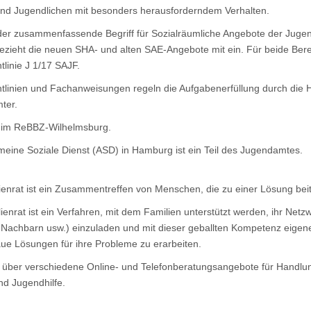
und Jugendlichen mit besonders herausforderndem Verhalten.
der zusammenfassende Begriff für Sozialräumliche Angebote der Jugen
 bezieht die neuen SHA- und alten SAE-Angebote mit ein. Für beide Berei
tlinie J 1/17 SAJF.
htlinien und Fachanweisungen regeln die Aufgabenerfüllung durch die
ter.
 im ReBBZ-Wilhelmsburg.
meine Soziale Dienst (ASD) in Hamburg ist ein Teil des Jugendamtes.
ienrat ist ein Zusammentreffen von Menschen, die zu einer Lösung be
ienrat ist ein Verfahren, mit dem Familien unterstützt werden, ihr Net
Nachbarn usw.) einzuladen und mit dieser geballten Kompetenz eigen
e Lösungen für ihre Probleme zu erarbeiten.
 über verschiedene Online- und Telefonberatungsangebote für Handlun
nd Jugendhilfe.