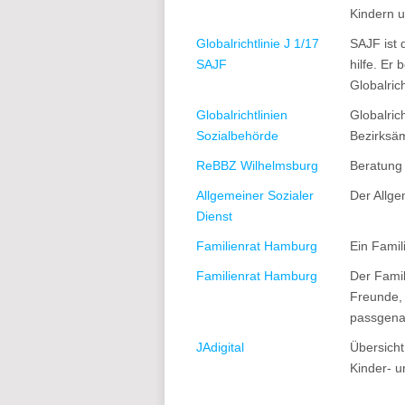
Kindern 
Globalrichtlinie J 1/17
SAJF ist 
SAJF
hilfe. Er
Globalrich
Globalrichtlinien
Globalric
Sozialbehörde
Bezirksäm
ReBBZ Wilhelmsburg
Beratung
Allgemeiner Sozialer
Der Allge
Dienst
Familienrat Hamburg
Ein Famil
Familienrat Hamburg
Der Famil
Freunde, 
passgenau
JAdigital
Übersicht
Kinder- u