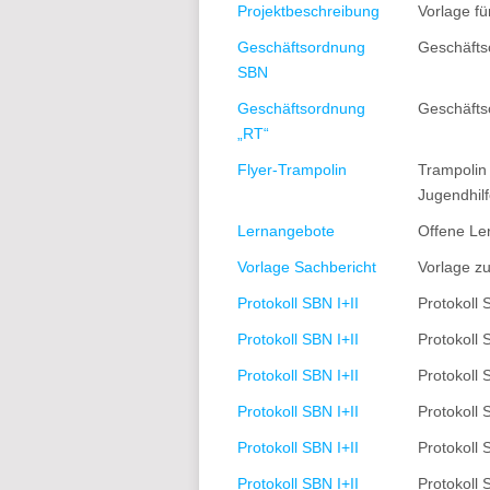
Projektbeschreibung
Vorlage fü
Geschäftsordnung
Geschäfts
SBN
Geschäftsordnung
Geschäfts
„RT“
Flyer-Trampolin
Trampolin 
Jugendhil
Lernangebote
Offene Ler
Vorlage Sachbericht
Vorlage z
Protokoll SBN I+II
Protokoll
Protokoll SBN I+II
Protokoll 
Protokoll SBN I+II
Protokoll
Protokoll SBN I+II
Protokoll
Protokoll SBN I+II
Protokoll 
Protokoll SBN I+II
Protokoll 