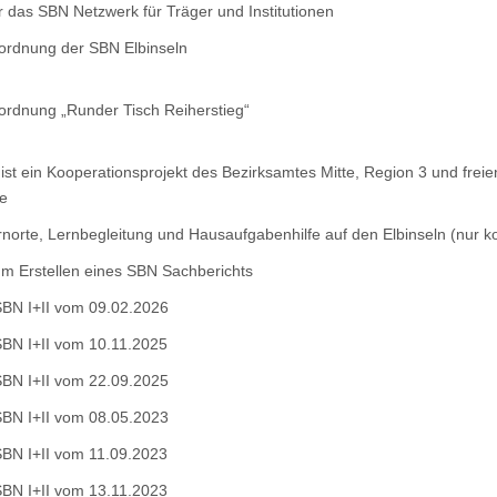
r das SBN Netzwerk für Träger und Institutionen
ordnung der SBN Elbinseln
ordnung „Runder Tisch Reiherstieg“
ist ein Kooperationsprojekt des Bezirksamtes Mitte, Region 3 und frei
fe
norte, Lernbegleitung und Hausaufgabenhilfe auf den Elbinseln (nur k
um Erstellen eines SBN Sachberichts
 SBN I+II vom 09.02.2026
SBN I+II vom 10.11.2025
 SBN I+II vom 22.09.2025
 SBN I+II vom 08.05.2023
SBN I+II vom 11.09.2023
SBN I+II vom 13.11.2023