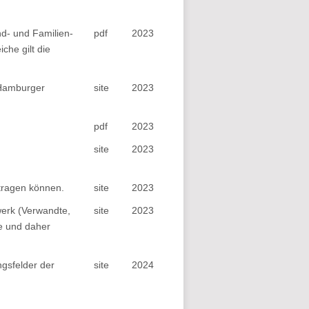
d- und Familien­
pdf
2023
che gilt die
 Hamburger
site
2023
pdf
2023
site
2023
itragen können.
site
2023
zwerk (Verwandte,
site
2023
e und daher
gsfelder der
site
2024