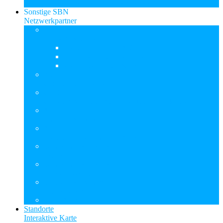
Angebote im Reiherstiegviertel
Sonstige SBN
Netzwerkpartner
Kitas
Kindertagesstätten
AWO KITA AM INSELPARK
Elbkinder Kita Uffelnsweg
Weltwissen Kitas gGmbH
gsi
Grundschulprojekte Kirchdorf
GBS
Ganztägige Bildung und Betreuung an Schulen
Nordlicht
Musiko mit Pepe
Nordlicht
PiCOOLino & Musiko mit Pepe
Schule auf der Veddel
Leseleo
Schule auf der Veddel
Praxisklasse 10+
STS Wilhelmsburg
GS Perlstieg
Stübi-Netz
Standorte
Interaktive Karte