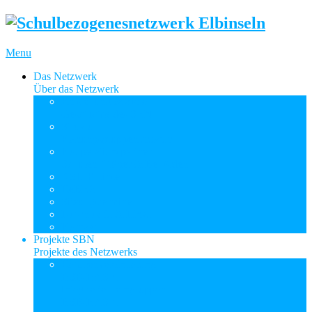
Menu
Das Netzwerk
Über das Netzwerk
Entstehung & Ziele
Geschichte des SBN
Struktur
Planungsgruppenstruktur
Kooperationspartner
Schulen, Träger & Behörden
ASD Elbinseln
ReBBZ
Sitzungstermine
Downloads & Links
Kontakt
Projekte SBN
Projekte des Netzwerks
Rahmenvereinbarung
BSB-BASFI
Integrierte Lerngruppen
BSB-BASFI