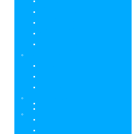
Grundschule Kirchdorf
Rauhes Haus
Grundschulen Reiherstieg
Gangway e. V. / Die Fähre SCM
Nelson-Mandela-Schule
Stiftung Das Rauhe Haus
Schule auf der Veddel
Nordlicht e.V.
Schule auf der Veddel
Internationaler Bund
Flexible und Temporäre Lerngruppen
BSB-BASFI
kleines Chamäleon
FLG 1
großes Chamäleon
FLG 2
Lernort Praxis – BI
TLG
Lernort Haus der Jugend Kirchdorf
Offenes Angebot
Soziale Kleingruppenarbeit
Sonderprojekte
ReBBZ
Projekt Hafen
Reiherstiegviertel