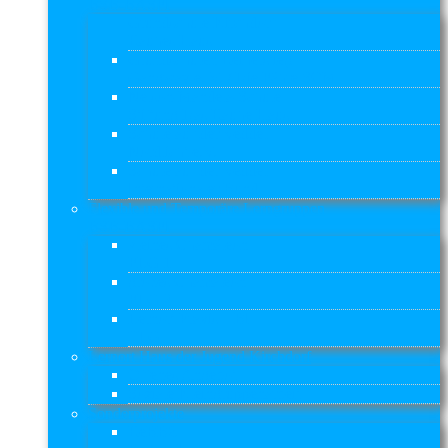
BSB-BASFI
Grundschule Kirchdorf
Rauhes Haus
Grundschulen Reiherstieg
Gangway e. V. / Die Fähre SCM
Nelson-Mandela-Schule
Stiftung Das Rauhe Haus
Schule auf der Veddel
Nordlicht e.V.
Schule auf der Veddel
Internationaler Bund
Flexible und Temporäre Lerngruppen
BSB-BASFI
kleines Chamäleon
FLG 1
großes Chamäleon
FLG 2
Lernort Praxis – BI
TLG
Lernort Haus der Jugend Kirchdorf
Offenes Angebot
Soziale Kleingruppenarbeit
Sonderprojekte
ReBBZ