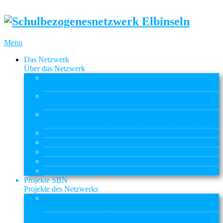
Menu
Das Netzwerk
Über das Netzwerk
Entstehung & Ziele
Geschichte des SBN
Struktur
Planungsgruppenstruktur
Kooperationspartner
Schulen, Träger & Behörden
ASD Elbinseln
ReBBZ
Sitzungstermine
Downloads & Links
Kontakt
Projekte SBN
Projekte des Netzwerks
Rahmenvereinbarung
BSB-BASFI
Integrierte Lerngruppen