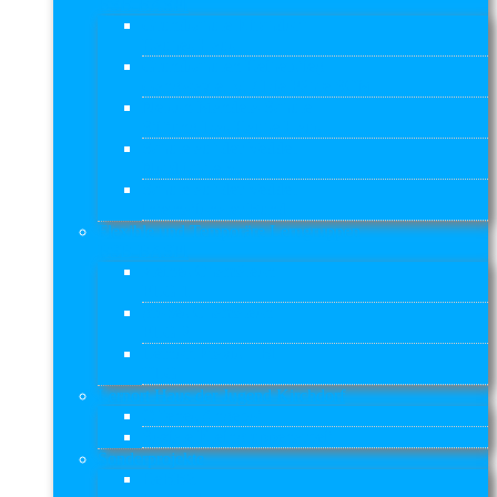
BSB-BASFI
Grundschule Kirchdorf
Rauhes Haus
Grundschulen Reiherstieg
Gangway e. V. / Die Fähre SCM
Nelson-Mandela-Schule
Stiftung Das Rauhe Haus
Schule auf der Veddel
Nordlicht e.V.
Schule auf der Veddel
Internationaler Bund
Flexible und Temporäre Lerngruppen
BSB-BASFI
kleines Chamäleon
FLG 1
großes Chamäleon
FLG 2
Lernort Praxis – BI
TLG
Lernort Haus der Jugend Kirchdorf
Offenes Angebot
Soziale Kleingruppenarbeit
Sonderprojekte
ReBBZ