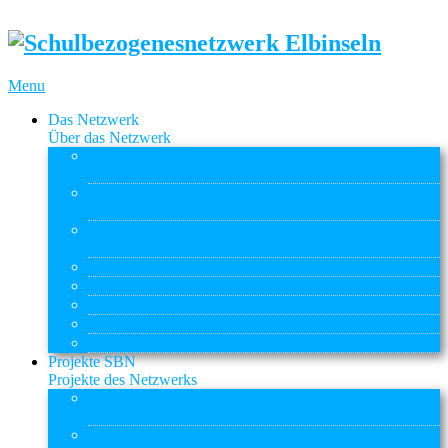
Menu
Das Netzwerk
Über das Netzwerk
Entstehung & Ziele
Geschichte des SBN
Struktur
Planungsgruppenstruktur
Kooperationspartner
Schulen, Träger & Behörden
ASD Elbinseln
ReBBZ
Sitzungstermine
Downloads & Links
Kontakt
Projekte SBN
Projekte des Netzwerks
Rahmenvereinbarung
BSB-BASFI
Integrierte Lerngruppen