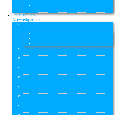
Projekt Hafen
Reiherstiegviertel
Angebote im Reiherstiegviertel
Sonstige SBN
Netzwerkpartner
Kitas
Kindertagesstätten
AWO KITA AM INSELPARK
Elbkinder Kita Uffelnsweg
Weltwissen Kitas gGmbH
gsi
Grundschulprojekte Kirchdorf
GBS
Ganztägige Bildung und Betreuung an Schulen
Nordlicht
Musiko mit Pepe
Nordlicht
PiCOOLino & Musiko mit Pepe
Schule auf der Veddel
Leseleo
Schule auf der Veddel
Praxisklasse 10+
STS Wilhelmsburg
GS Perlstieg
Stübi-Netz